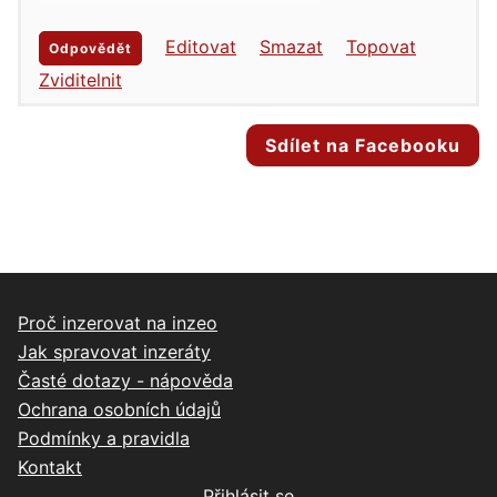
Editovat
Smazat
Topovat
Odpovědět
Zviditelnit
Sdílet na Facebooku
Proč inzerovat na inzeo
Jak spravovat inzeráty
Časté dotazy - nápověda
Ochrana osobních údajů
Podmínky a pravidla
Kontakt
Přihlásit se