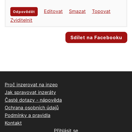
Editovat
Smazat
Topovat
Odpovědět
Zviditelnit
Sdílet na Facebooku
Proč inzerovat na inzeo
Jak spravovat inzeráty
Časté dotazy - nápověda
Ochrana osobních údajů
Podmínky a pravidla
Kontakt
Přihlásit se