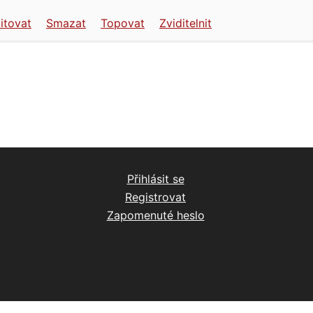
itovat
Smazat
Topovat
Zviditelnit
Přihlásit se
Registrovat
Zapomenuté heslo