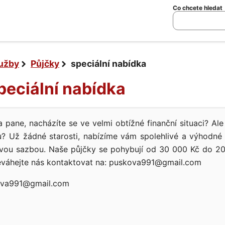
Co chcete hledat
lužby
Půjčky
speciální nabídka
speciální nabídka
 pane, nacházíte se ve velmi obtížné finanční situaci? Ale
? Už žádné starosti, nabízíme vám spolehlivé a výhodné 
vou sazbou. Naše půjčky se pohybují od 30 000 Kč do 2
Neváhejte nás kontaktovat na: puskova991@gmail.com
va991@gmail.com