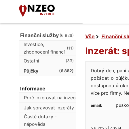
INZERCE
Finanční služby
(6 926)
Vše
Finanční s
Investice,
Inzerát: 
(11)
zhodnocení financí
Ostatní
(33)
Dobrý den, paní a
Půjčky
(6 882)
požádat o půjčku
dostupnou úroko
Informace
více pro firmy. 
Proč inzerovat na inzeo
pusko
email:
Jak spravovat inzeráty
Časté dotazy -
nápověda
5.8.2025 | 40574