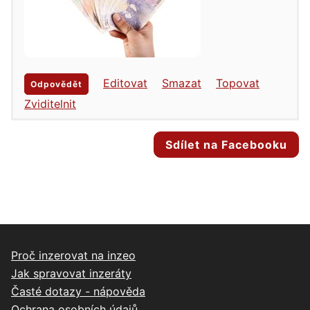
Editovat
Smazat
Topovat
Odpovědět
Zviditelnit
Sdílet na Facebooku
Proč inzerovat na inzeo
Jak spravovat inzeráty
Časté dotazy - nápověda
Ochrana osobních údajů