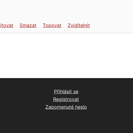
itovat
Smazat
Topovat
Zviditelnit
Přihlásit se
Registrovat
Zapomenuté heslo