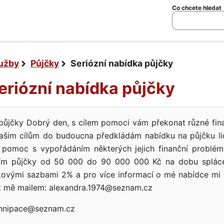
Co chcete hledat
lužby
Půjčky
Seriózní nabídka půjčky
Seriózní nabídka půjčky
 půjčky Dobrý den, s cílem pomoci vám překonat různé fina
 vašim cílům do budoucna předkládám nabídku na půjčku li
í pomoc s vypořádáním některých jejich finanční problém
zím půjčky od 50 000 do 90 000 000 Kč na dobu spláce
ovými sazbami 2% a pro více informací o mé nabídce mi 
t mě mailem: alexandra.1974@seznam.cz
nnipace@seznam.cz