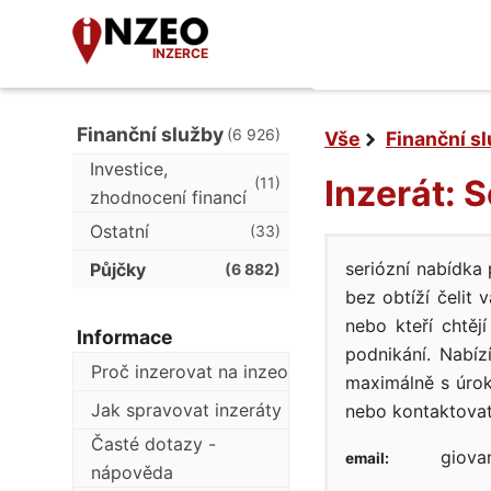
INZERCE
Finanční služby
(6 926)
Vše
Finanční s
Investice,
Inzerát: 
(11)
zhodnocení financí
Ostatní
(33)
seriózní nabídka
Půjčky
(6 882)
bez obtíží čelit
nebo kteří chtěj
Informace
podnikání. Nabí
Proč inzerovat na inzeo
maximálně s úrok
Jak spravovat inzeráty
nebo kontaktova
Časté dotazy -
giova
email:
nápověda