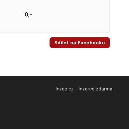
0,-
Sdílet na Facebooku
Inzeo.cz - inzerce zdarma