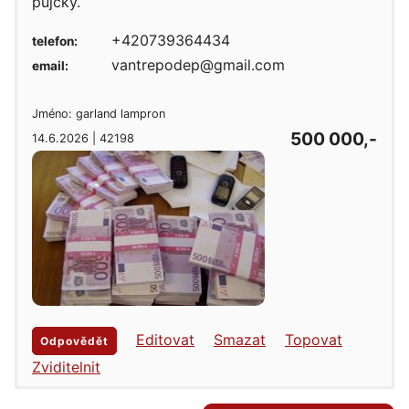
půjčky.
+420739364434
telefon:
vantrepodep@gmail.com
email:
Jméno: garland lampron
500 000,-
14.6.2026 | 42198
Editovat
Smazat
Topovat
Odpovědět
Zviditelnit