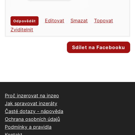
Editovat
Smazat
Topovat
Odpovědět
Zviditelnit
Sdílet na Facebooku
Proč inzerovat na inzeo
Jak spravovat inzeráty
Časté dotazy - nápověda
Ochrana osobních údajů
Podmínky a pravidla
Kontakt