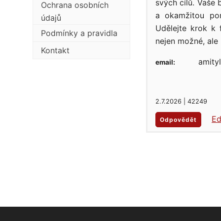
svých cílů. Vaše
Ochrana osobních
a okamžitou po
údajů
Udělejte krok k 
Podmínky a pravidla
nejen možné, ale 
Kontakt
amity
email:
2.7.2026 | 42249
Ed
Odpovědět