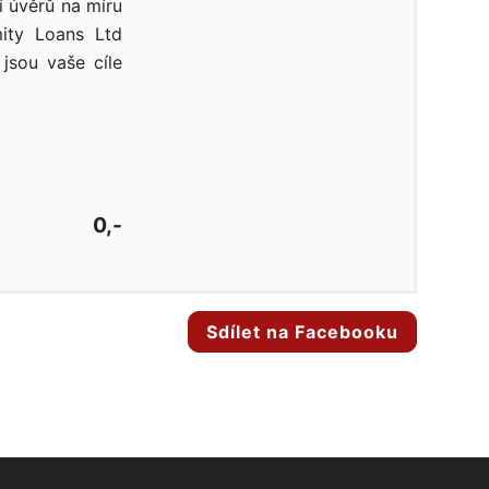
í úvěrů na míru
ity Loans Ltd
jsou vaše cíle
0,-
Sdílet na Facebooku