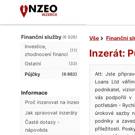
INZERCE
Finanční služby
(6 926)
Vše
Finanční s
Investice,
Inzerát: 
(11)
zhodnocení financí
Ostatní
(33)
Att: Jste připr
Půjčky
(6 882)
Loans Ltd věřím
podnikatel, vizi
Informace
vás podpořili v
Proč inzerovat na inzeo
potřebám - Rychl
Jak spravovat inzeráty
úrokové sazby n
podniky a zaved
Časté dotazy -
příležitosti. Pos
nápověda