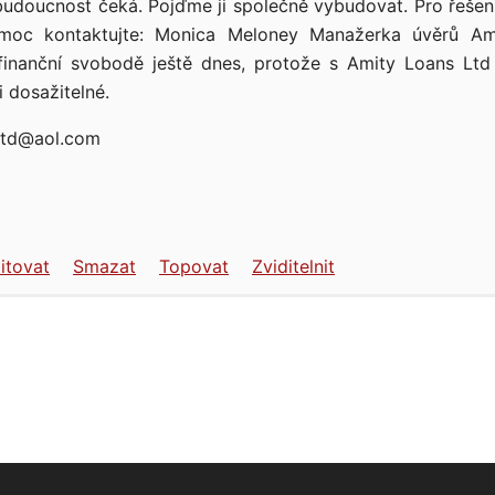
 budoucnost čeká. Pojďme ji společně vybudovat. Pro řešen
moc kontaktujte: Monica Meloney Manažerka úvěrů Am
finanční svobodě ještě dnes, protože s Amity Loans Ltd 
i dosažitelné.
ltd@aol.com
itovat
Smazat
Topovat
Zviditelnit