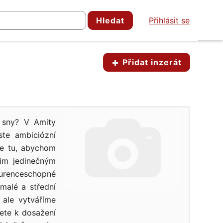
Hledat
Přihlásit se
Přidat inzerát
í sny? V Amity
ste ambiciózní
me tu, abychom
šim jedinečným
kurenceschopné
malé a střední
ale vytváříme
jete k dosažení