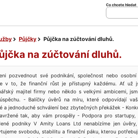
Co chcete hledat
lužby
Půjčky
Půjčka na zúčtování dluhů.
Půjčka na zúčtování dluhů.
aveni pozvednout své podnikání, společnost nebo osobn
e v to, že finanční růst je přístupný každému. Ať už j
onářský majitel firmy nebo někdo s velkými ambicemi, js
 úspěchu. - Balíčky úvěrů na míru, které odpovídají va
é a jednoduché schválení bez zbytečných překážek - Kon
avržené tak, aby vám prospěly - Podpora pro startupy, 
ené podniky V Amity Loans Ltd nenabízíme jen úvěry, 
kytujeme svobodu, stabilitu a finanční páku, kterou potřebu