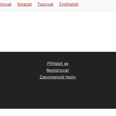
itovat
Smazat
Topovat
Zviditelnit
Přihlásit se
Registrovat
Zapomenuté heslo