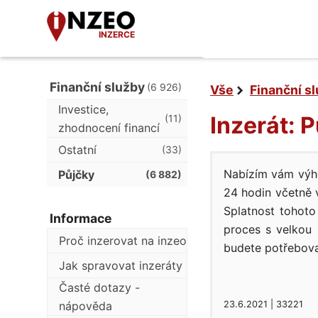
INZERCE
Finanční služby
(6 926)
Vše
Finanční s
Investice,
Inzerát: 
(11)
zhodnocení financí
Ostatní
(33)
Nabízím vám výho
Půjčky
(6 882)
24 hodin včetně 
Splatnost tohoto
Informace
proces s velkou 
Proč inzerovat na inzeo
budete potřebova
Jak spravovat inzeráty
Časté dotazy -
nápověda
23.6.2021 | 33221