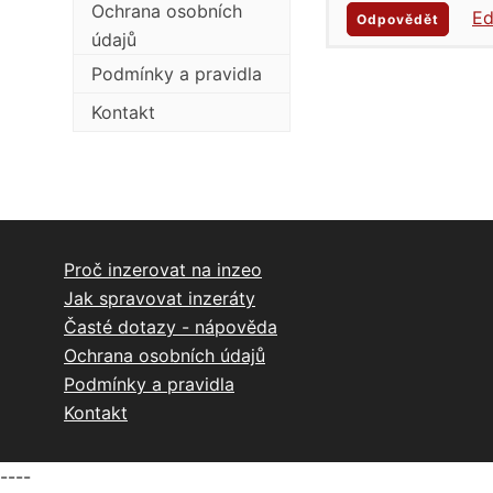
Ochrana osobních
Ed
Odpovědět
údajů
Podmínky a pravidla
Kontakt
Proč inzerovat na inzeo
Jak spravovat inzeráty
Časté dotazy - nápověda
Ochrana osobních údajů
Podmínky a pravidla
Kontakt
----