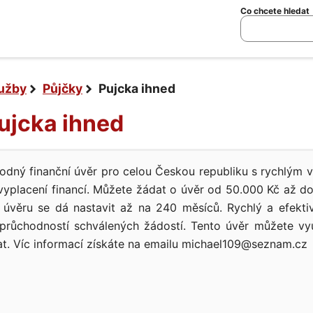
Co chcete hledat
lužby
Půjčky
Pujcka ihned
Pujcka ihned
dný finanční úvěr pro celou Českou republiku s rychlým v
vyplacení financí. Můžete žádat o úvěr od 50.000 Kč až d
 úvěru se dá nastavit až na 240 měsíců. Rychlý a efektiv
průchodností schválených žádostí. Tento úvěr můžete vyu
t. Víc informací získáte na emailu michael109@seznam.cz