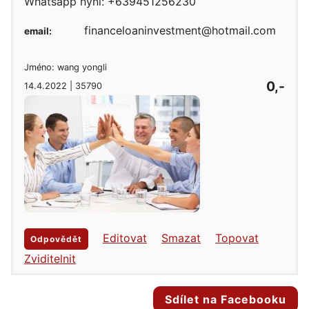
Whatsapp nyní: +639451256230
financeloaninvestment@hotmail.com
email:
Jméno: wang yongli
0,-
14.4.2022 | 35790
Editovat
Smazat
Topovat
Odpovědět
Zviditelnit
Sdílet na Facebooku