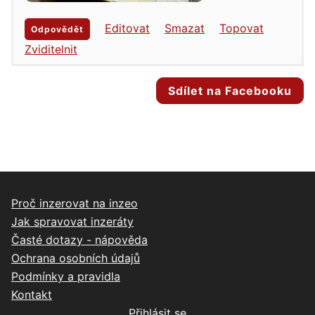
Editovat
Smazat
Topovat
Odpovědět
Zviditelnit
Sdílet na Facebooku
Proč inzerovat na inzeo
Jak spravovat inzeráty
Časté dotazy - nápověda
Ochrana osobních údajů
Podmínky a pravidla
Kontakt
Přihlásit se