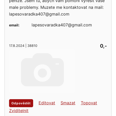
penize. Jsem tu, abych vam pomohl vyresit vase
male problemy. Muzete me kontaktovat na mail:
lapesovaradka407@gmail.com
lapesovaradka407@gmail.com
email:
0,-
17.8.2024 | 38810
Editovat
Smazat
Topovat
Odpovědět
Zviditelnit