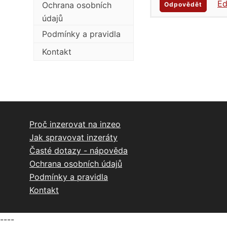
Ed
Ochrana osobních
Odpovědět
údajů
Podmínky a pravidla
Kontakt
Proč inzerovat na inzeo
Jak spravovat inzeráty
Časté dotazy - nápověda
Ochrana osobních údajů
Podmínky a pravidla
Kontakt
----