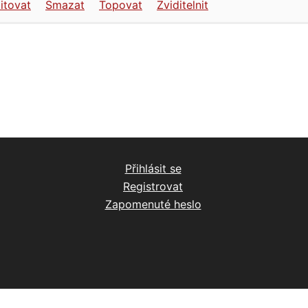
itovat
Smazat
Topovat
Zviditelnit
Přihlásit se
Registrovat
Zapomenuté heslo