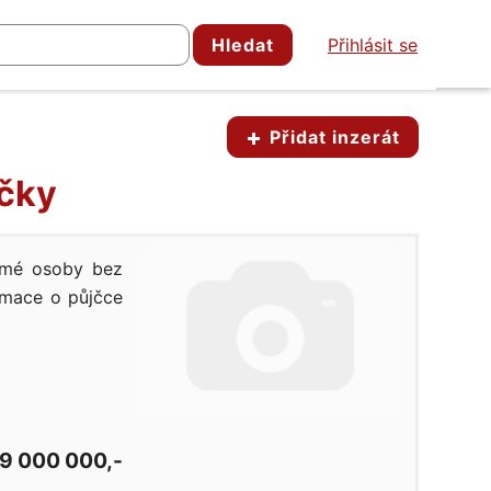
Hledat
Přihlásit se
Přidat inzerát
jčky
romé osoby bez
ormace o půjčce
9 000 000,-