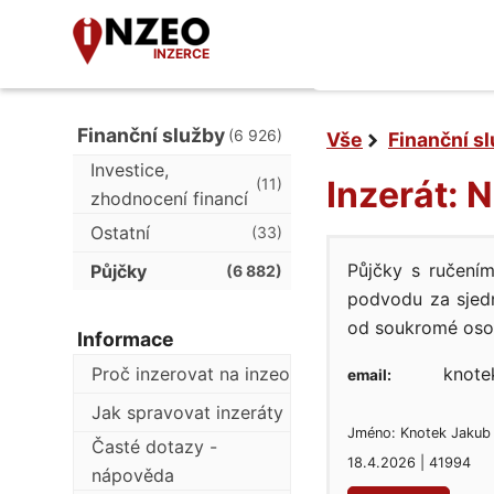
INZERCE
Finanční služby
(6 926)
Vše
Finanční s
Investice,
Inzerát: 
(11)
zhodnocení financí
Ostatní
(33)
Půjčky s ručení
Půjčky
(6 882)
podvodu za sjedná
od soukromé osob
Informace
Proč inzerovat na inzeo
knote
email:
Jak spravovat inzeráty
Jméno: Knotek Jakub
Časté dotazy -
18.4.2026 | 41994
nápověda