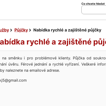
Co chcete hledat
lužby
Půjčky
Nabídka rychlé a zajištěné půjčky
Nabídka rychlé a zajištěné pů
m na směnku i pro problémové klienty. Půjčka od souk
ní úvěru. Férové ​​jednání a rychlé vyřízení. Veškeré inf
y naleznete na emailové adrese.
kj5@gmail.com