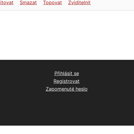
itovat
Smazat
Topovat
Zviditelnit
Přihlásit se
Registrovat
Zapomenuté heslo