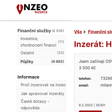
INZERCE
Finanční služby
(6 926)
Vše
Finanční s
Investice,
Inzerát: 
(11)
zhodnocení financí
Ostatní
(33)
Jsem začínají OSV
Půjčky
(6 882)
3 500 Kč
Informace
73266
telefon:
Proč inzerovat na inzeo
milan
email:
Jak spravovat inzeráty
Časté dotazy -
9.2.2022 | 35301
nápověda