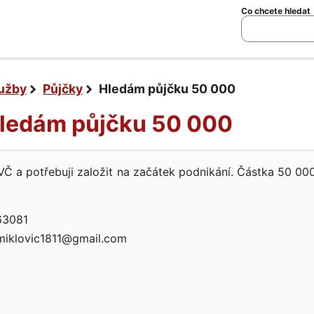
Co chcete hledat
lužby
Půjčky
Hledám půjčku 50 000
Hledám půjčku 50 000
Č a potřebuji založit na začátek podnikání. Částka 50 000
3081
miklovic1811@gmail.com