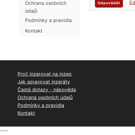
Ed
Ochrana osobních
Odpovědět
údajů
Podmínky a pravidla
Kontakt
Proč inzerovat na inzeo
Jak spravovat inzeráty
Časté dotazy - nápověda
Ochrana osobních údajů
Podmínky a pravidla
Kontakt
----