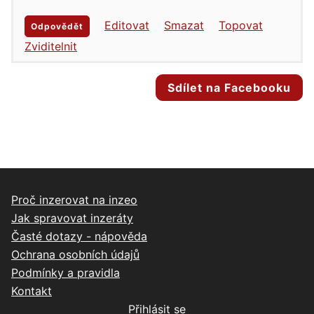
Editovat
Smazat
Topovat
Odpovědět
Zviditelnit
Sdílet na Facebooku
Proč inzerovat na inzeo
Jak spravovat inzeráty
Časté dotazy - nápověda
Ochrana osobních údajů
Podmínky a pravidla
Kontakt
Přihlásit se