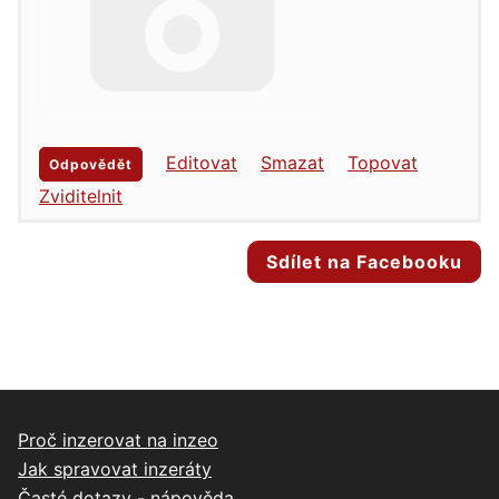
Editovat
Smazat
Topovat
Odpovědět
Zviditelnit
Sdílet na Facebooku
Proč inzerovat na inzeo
Jak spravovat inzeráty
Časté dotazy - nápověda