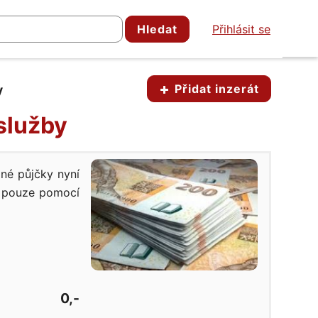
Hledat
Přihlásit se
Přidat inzerát
y
 služby
pné půjčky nyní
t pouze pomocí
0,-