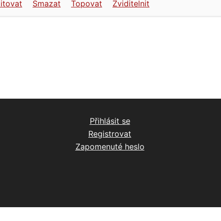
itovat
Smazat
Topovat
Zviditelnit
Přihlásit se
Registrovat
Zapomenuté heslo