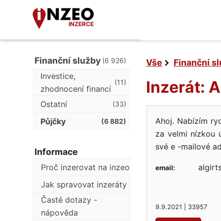
INZERCE
Finanční služby
(6 926)
Vše
Finanční s
Investice,
Inzerát: 
(11)
zhodnocení financí
Ostatní
(33)
Ahoj. Nabízím ry
Půjčky
(6 882)
za velmi nízkou
své e -mailové ad
Informace
Proč inzerovat na inzeo
algir
email:
Jak spravovat inzeráty
Časté dotazy -
9.9.2021 | 33957
nápověda