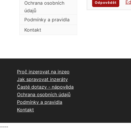
Ed
Ochrana osobních
Odpovědět
údajů
Podmínky a pravidla
Kontakt
Proč inzerovat na inzeo
Jak spravovat inzeráty
Časté dotazy - nápověda
Ochrana osobních údajů
Podmínky a pravidla
Kontakt
----