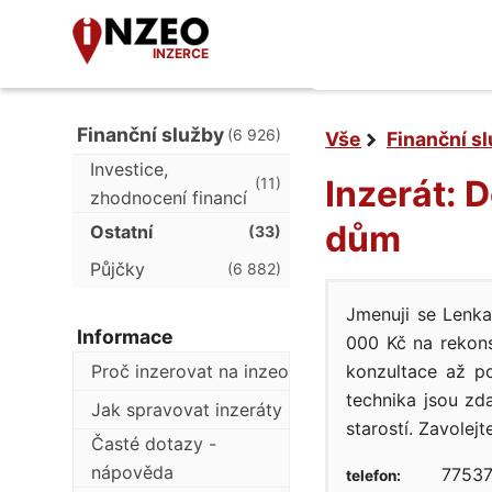
INZERCE
Finanční služby
(6 926)
Vše
Finanční s
Investice,
Inzerát: 
(11)
zhodnocení financí
dům
Ostatní
(33)
Půjčky
(6 882)
Jmenuji se Lenk
Informace
000 Kč na rekons
Proč inzerovat na inzeo
konzultace až po
technika jsou zd
Jak spravovat inzeráty
starostí. Zavolejt
Časté dotazy -
nápověda
77537
telefon: