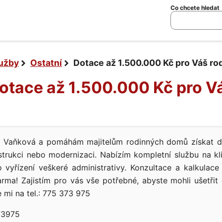
Co chcete hledat
lužby
Ostatní
Dotace až 1.500.000 Kč pro Váš r
Dotace až 1.500.000 Kč pro V
a Vaňková a pomáhám majitelům rodinných domů získat d
trukci nebo modernizaci. Nabízím kompletní službu na klí
 vyřízení veškeré administrativy. Konzultace a kalkulac
arma! Zajistím pro vás vše potřebné, abyste mohli ušetřit
e mi na tel.: 775 373 975
3975