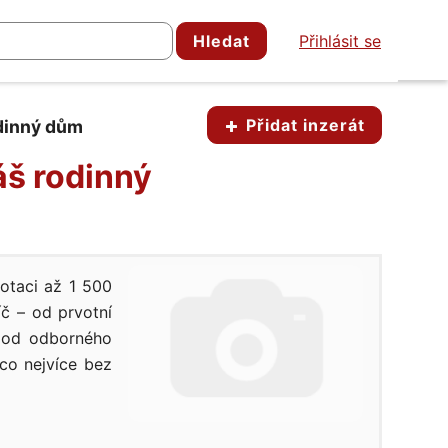
Hledat
Přihlásit se
Přidat inzerát
odinný dům
áš rodinný
otaci až 1 500
č – od prvotní
e od odborného
 co nejvíce bez