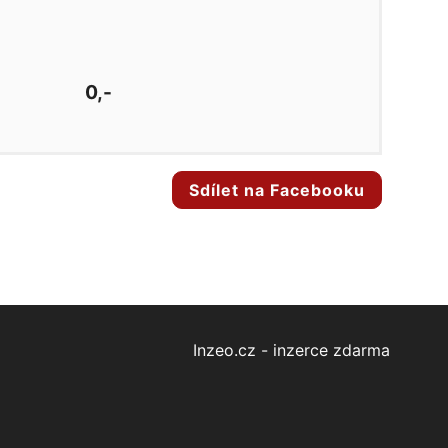
0,-
Sdílet na Facebooku
Inzeo.cz - inzerce zdarma