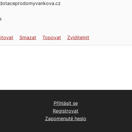
dotaceprodomyvankova.cz
á
itovat
Smazat
Topovat
Zviditelnit
Přihlásit se
Registrovat
Zapomenuté heslo