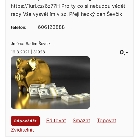
https://1url.cz/6z77H Pro ty co si nebudou vědět
rady Vše vysvětlím v sz. Přeji hezký den Ševčík
606123888
telefon:
Jméno: Radim Ševcík
0,-
16.3.2021 | 31928
Editovat
Smazat
Topovat
Odpovědět
Zviditelnit