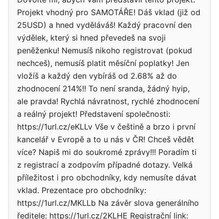
Projekt vhodný pro SAMOTÁŘE! Dáš vklad (již od
25USD) a hned vyděláváš! Každý pracovní den
výdělek, který si hned převedeš na svoji
peněženku! Nemusíš nikoho registrovat (pokud
nechceš), nemusíš platit měsíční poplatky! Jen
vložíš a každý den vybíráš od 2.68% až do
zhodnocení 214%!! To není sranda, žádný hyip,
ale pravda! Rychlá návratnost, rychlé zhodnocení
a reálný projekt! Představení společnosti:
https://1url.cz/eKLLv Vše v češtině a brzo i první
kancelář v Evropě a to u nás v ČR! Chceš vědět
více? Napiš mi do soukromé zprávy!!! Poradím ti
z registrací a zodpovím případné dotazy. Velká
příležitost i pro obchodníky, kdy nemusíte dávat
vklad. Prezentace pro obchodníky:
https://1url.cz/MKLLb Na závěr slova generálního
ředitele: https://1url.cz/2KLHE Registrační link: